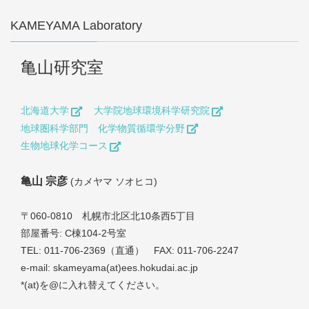
KAMEYAMA Laboratory
亀山研究室
北海道大学
大学院地球環境科学研究院
地球圏科学部門 化学物質循環学分野
生物地球化学コース
亀山 宗彦
(カメヤマ ソオヒコ)
〒060-0810 札幌市北区北10条西5丁目
部屋番号: C棟104-2号室
TEL: 011-706-2369（直通） FAX: 011-706-2247
e-mail: skameyama(at)ees.hokudai.ac.jp
*(at)を@に入れ替えてください。