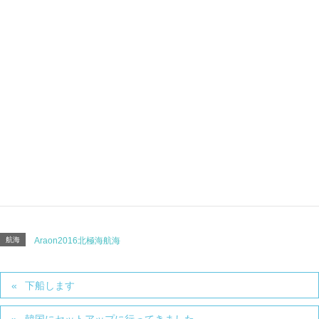
しかするともう一度行くかもしれないなぁ・・・。
Sohiko
航海
Araon2016北極海航海
下船します
韓国にセットアップに行ってきました