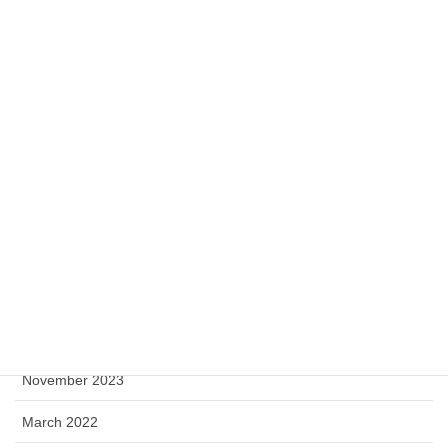
月別アーカイブ
April 2026
January 2025
December 2024
October 2024
September 2024
March 2024
December 2023
November 2023
March 2022