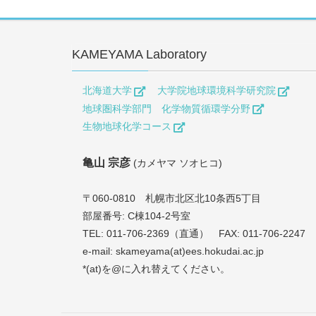
KAMEYAMA Laboratory
北海道大学
大学院地球環境科学研究院
地球圏科学部門 化学物質循環学分野
生物地球化学コース
亀山 宗彦
(カメヤマ ソオヒコ)
〒060-0810 札幌市北区北10条西5丁目
部屋番号: C棟104-2号室
TEL: 011-706-2369（直通） FAX: 011-706-2247
e-mail: skameyama(at)ees.hokudai.ac.jp
*(at)を@に入れ替えてください。