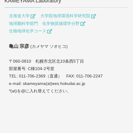
KAMEYAMA Laboratory
北海道大学
大学院地球環境科学研究院
地球圏科学部門 化学物質循環学分野
生物地球化学コース
亀山 宗彦
(カメヤマ ソオヒコ)
〒060-0810 札幌市北区北10条西5丁目
部屋番号: C棟104-2号室
TEL: 011-706-2369（直通） FAX: 011-706-2247
e-mail: skameyama(at)ees.hokudai.ac.jp
*(at)を@に入れ替えてください。