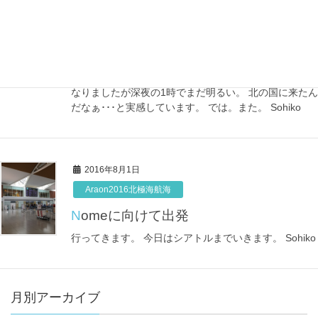
てやって、明日標準試薬を入れてみるという段階で
す。 航海自体は明後日の5日から、出港して最初の観測
点まで8時間ほどしかないらしいので、 明日までに十分
に装置とサンプリングの準備をして、さぁ来い！と言
えるぐらいまでになってるといいなぁ・・・なんて思
います。 さて、こちらは日付が変わってしまって4日に
なりましたが深夜の1時でまだ明るい。 北の国に来たん
だなぁ･･･と実感しています。 では。また。 Sohiko
2016年8月1日
Araon2016北極海航海
Nomeに向けて出発
行ってきます。 今日はシアトルまでいきます。 Sohiko
月別アーカイブ